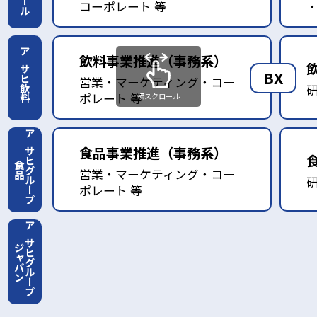
コーポレート 等
・
飲料事業推進（事務系）
アサヒ飲料
BX
営業・マーケティング・コー
ポレート 等
横スクロール
アサヒグループ
食品事業推進（事務系）
食品
営業・マーケティング・コー
ポレート 等
アサヒグループ
ジャパン