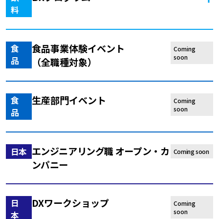
料
食品事業体験イベント
食
Coming
soon
品
（全職種対象）
生産部門イベント
食
Coming
soon
品
エンジニアリング職 オープン・カ
日本
Coming soon
ンパニー
DXワークショップ
日
Coming
soon
本