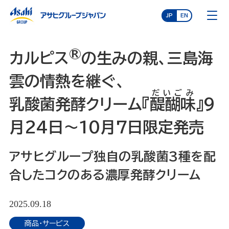
JP
EN
®
カルピス
の生みの親、三島海
雲の情熱を継ぐ、
だいごみ
乳酸菌発酵クリーム『
醍醐味
』9
月24日～10月7日限定発売
アサヒグループ独自の乳酸菌3種を配
合したコクのある濃厚発酵クリーム
2025.09.18
商品・サービス