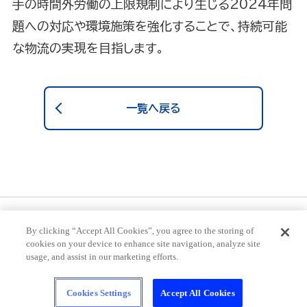
手の時間外労働の上限規制により生じる2024年問
題への対応や環境施策を強化することで、持続可能
な物流の実現を目指します。
一覧へ戻る
プライバシーポリシー
推奨環境
ご利用規約
By clicking “Accept All Cookies”, you agree to the storing of
cookies on your device to enhance site navigation, analyze site
usage, and assist in our marketing efforts.
ストップ！20歳未満飲酒・飲酒運転。妊娠中や授乳期の飲酒は、胎児・乳児の発
育に悪影響を与えるおそれがあります。ほどよく、楽しく、いいお酒。のんだあと
はリサイクル。
Cookies Settings
Accept All Cookies
© Asahi Group Japan, Ltd. All rights reserved.