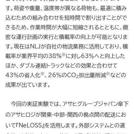
す。荷姿や重量、温度帯が異なる荷物も、最適に積み
込むための組み合わせを短時間で割り出すことがで
きるため、作業時間が大幅に短縮されるとともに、緻
密な運行計画の実行と積載率の向上が可能となりま
す。現在はNLJが自社の物流業務に活用しており、積
※
載率が業界平均の38%
に対し63％へと向上した
ほか、ダブル連結トラックなどの効果と合わせて
※
※
43％の省人化
、26％のCO
排出量削減
などの
2
成果が出ています。
今回の実証実験では、アサヒグループジャパン傘下
のアサヒロジが関東-中部-関西の拠点間の配送にお
いて『NeLOSS』を活用します。外部システムとの適