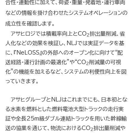
合性・連動性に加えて、荷姿・重量・発着地・運行車両
などの情報を掛け合わせたシステムオペレーションの
成立性を確認します。
アサヒロジでは積載率向上とCO
排出量削減、省
2
人化などの効果を検証し、NLJでは実証データを基
に、『NeLOSS』の外部へのオープン化に向けて“配
送経路・運行計画の最適化”や“CO
削減量の可視
2
化”の機能を加えるなど、システムの利便性向上を図
っていきます。
アサヒグループとNLJはこれまでにも、日本初とな
る水素を燃料とした燃料電池大型トラックの走行実
証や全長25m級ダブル連結トラックを用いた幹線輸
送の協業を通じて、物流におけるCO
排出量削減や
2