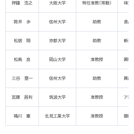
押鐘 浩之
大阪大学
特任准教（常勤）
味覚
筒井 歩
信州大学
助教
食品
松居 翔
京都大学
助教
新規
松島 良
岡山大学
准教授
澱粉
三谷 塁一
信州大学
助教
異所
宮腰 昌利
筑波大学
准教授
アミ
陽川 憲
北見工業大学
准教授
腺鱗