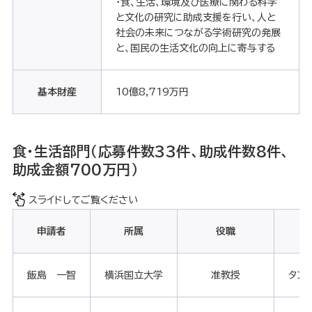
・食、生活、環境及び医療に関わる科学
と文化の研究に助成支援を行い、人と
社会の未来につながる学術研究の発展
と、国民の生活文化の向上に寄与する
基本財産
10億8,719万円
食・生活部門（応募件数33件、助成件数8件、
助成金額700万円）
スライドしてご覧ください
申請者
所属
役職
飯島 一智
横浜国立大学
准教授
タン