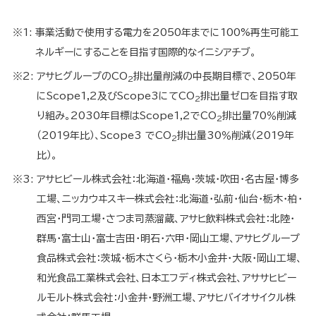
※1:
事業活動で使用する電力を2050年までに100%再生可能エ
ネルギーにすることを目指す国際的なイニシアチブ。
※2:
アサヒグループのCO
排出量削減の中長期目標で、2050年
2
にScope1,2及びScope3にてCO
排出量ゼロを目指す取
2
り組み。2030年目標はScope1,2でCO
排出量70％削減
2
（2019年比）、Scope3 でCO
排出量30％削減（2019年
2
比）。
※3:
アサヒビール株式会社：北海道・福島・茨城・吹田・名古屋・博多
工場、ニッカウヰスキー株式会社：北海道・弘前・仙台・栃木・柏・
西宮・門司工場・さつま司蒸溜蔵、アサヒ飲料株式会社：北陸・
群馬・富士山・富士吉田・明石・六甲・岡山工場、アサヒグループ
食品株式会社：茨城・栃木さくら・栃木小金井・大阪・岡山工場、
和光食品工業株式会社、日本エフディ株式会社、アササヒビー
ルモルト株式会社：小金井・野洲工場、アサヒバイオサイクル株