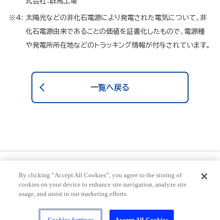
式会社：群馬工場
※4:
太陽光などの非化石電源により発電された電気について、非
化石電源由来であることの価値を証書化したもので、電源種
や発電所所在地などのトラッキング情報が付与されています。
一覧へ戻る
プライバシーポリシー
推奨環境
ご利用規約
By clicking “Accept All Cookies”, you agree to the storing of
cookies on your device to enhance site navigation, analyze site
usage, and assist in our marketing efforts.
ストップ！20歳未満飲酒・飲酒運転。妊娠中や授乳期の飲酒は、胎児・乳児の発
育に悪影響を与えるおそれがあります。ほどよく、楽しく、いいお酒。のんだあと
はリサイクル。
Cookies Settings
Accept All Cookies