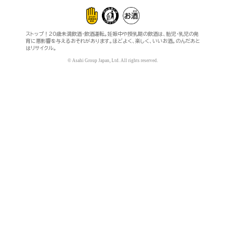
ストップ！20歳未満飲酒・飲酒運転。妊娠中や授乳期の飲酒は、胎児・乳児の発
育に悪影響を与えるおそれがあります。ほどよく、楽しく、いいお酒。のんだあと
はリサイクル。
© Asahi Group Japan, Ltd. All rights reserved.