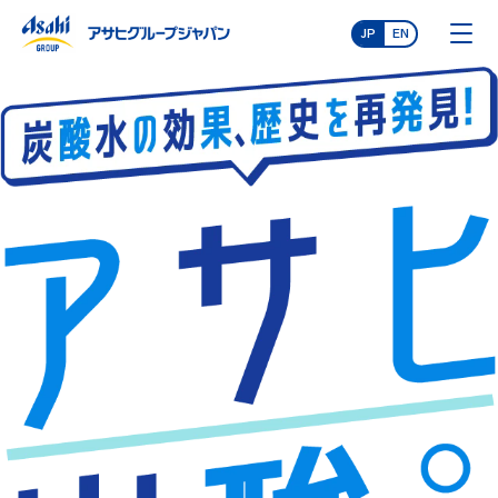
JP
EN