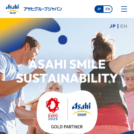
JP
EN
JP |
EN