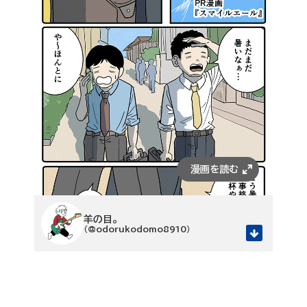
羊の目。
（@odorukodomo8910）