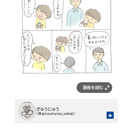
ぎゅうにゅう
（@gyuunyuu_umai）