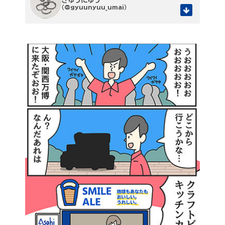
（@gyuunyuu_umai）